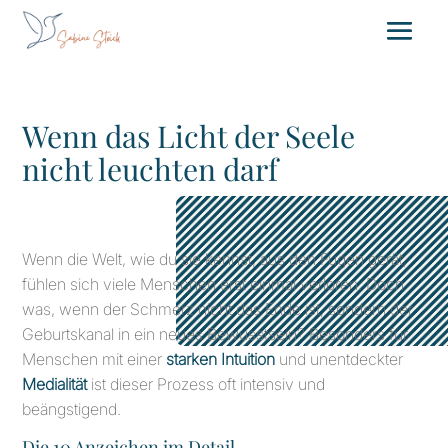
Wenn das Licht der Seele
nicht leuchten darf
Wenn die Welt, wie du sie kennst, aus den Fugen gerät,
fühlen sich viele Menschen erst einmal verloren. Doch
was, wenn der Schmerz nicht das Ende ist, sondern der
Geburtskanal in ein neues Bewusstsein? Besonders für
Menschen mit einer
starken Intuition
und unentdeckter
Medialität
ist dieser Prozess oft intensiv und
beängstigend.
Die 10 Anzeichen im Detail