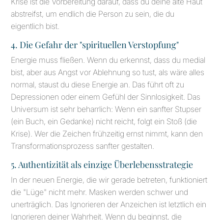
Krise ist die Vorbereitung darauf, dass du deine alte Haut
abstreifst, um endlich die Person zu sein, die du
eigentlich bist.
4. Die Gefahr der "spirituellen Verstopfung"
Energie muss fließen. Wenn du erkennst, dass du medial
bist, aber aus Angst vor Ablehnung so tust, als wäre alles
normal, staust du diese Energie an. Das führt oft zu
Depressionen oder einem Gefühl der Sinnlosigkeit. Das
Universum ist sehr beharrlich: Wenn ein sanfter Stupser
(ein Buch, ein Gedanke) nicht reicht, folgt ein Stoß (die
Krise). Wer die Zeichen frühzeitig ernst nimmt, kann den
Transformationsprozess sanfter gestalten.
5. Authentizität als einzige Überlebensstrategie
In der neuen Energie, die wir gerade betreten, funktioniert
die "Lüge" nicht mehr. Masken werden schwer und
unerträglich. Das Ignorieren der Anzeichen ist letztlich ein
Ignorieren deiner Wahrheit. Wenn du beginnst, die