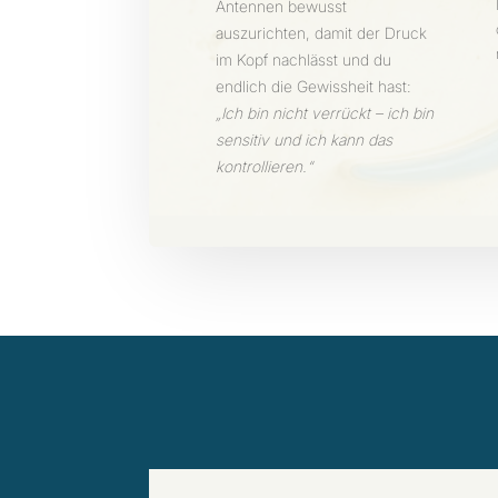
Antennen bewusst
auszurichten, damit der Druck
im Kopf nachlässt und du
endlich die Gewissheit hast:
„Ich bin nicht verrückt – ich bin
sensitiv und ich kann das
kontrollieren.“