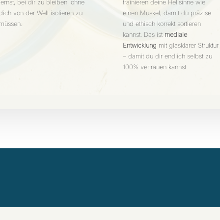
lernst, bei dir zu bleiben, ohne
trainieren deine Hellsinne wie
dich von der Welt isolieren zu
einen Muskel, damit du präzise
müssen.
und ethisch korrekt sortieren
kannst. Das ist
mediale
Entwicklung
mit glasklarer Struktur
– damit du dir endlich selbst zu
100% vertrauen kannst.