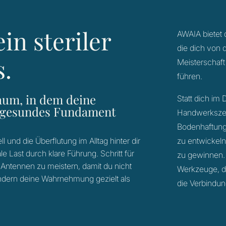
in steriler
AWAIA bietet d
die dich von d
s.
Meisterschaf
führen.
Raum, in dem deine
Statt dich im 
in gesundes Fundament
Handwerkszeug
Bodenhaftung 
 und die Überflutung im Alltag hinter dir
zu entwickeln
e Last durch klare Führung. Schritt für
zu gewinnen. 
ne Antennen zu meistern, damit du nicht
Werkzeuge, di
ondern deine Wahrnehmung gezielt als
die Verbindun