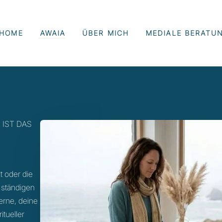
HOME
AWAIA
ÜBER MICH
MEDIALE BERATU
 IST DAS
 oder die
 ständigen
Lerne, deine
tueller