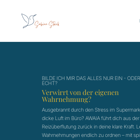
BILDE ICH MIR DAS ALLES NUR EIN - ODER
ECHT?
Verwirrt von der eigenen
Wahrnehmung?
Ausgebrannt durch den Stress im Supermarkt
dicke Luft im Büro? AWAIA führt dich aus der
Reizüberflutung zurück in deine klare Kraft. 
Wahrnehmungen endlich zu ordnen – mit spiri