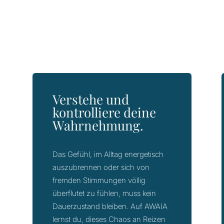
Verstehe und
kontrolliere deine
Wahrnehmung.
Das Gefühl, im Alltag energetisch
auszubrennen oder sich von
fremden Stimmungen völlig
überflutet zu fühlen, muss kein
Dauerzustand bleiben. Auf AWAIA
lernst du, dieses Chaos an Reizen