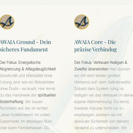
AWAIA Ground - Dein
AWAIA Core - Die
sicheres Fundament
präzise Verbindug
Der Fokus: Energetische
Der Fokus: Vertrauen festigen &
Abgrenzung & Alltagstauglichkeit
Zweifel überwinden
Hier räumen
Sensitivität und Medialität ohne
wir mit dem letzten großen
Erdung sind wie ein Blitzableiter
Hindernis auf: dem Selbstzweifel.
ohne Draht – es knallt. Hier lernst
Sobald dein System ruhig ist,
du das Handwerk der
spirituellen
festigen wir das Vertrauen in dein
Bodenhaftung
. Wir bauen
eigene Wahrnehmung. Du lernst,
Techniken auf, die im echten
mediale Impulse nicht nur zu
Leben funktionieren: im vollen
empfangen, sondern sie mit
Supermarkt, im stressigen Büro
absoluter Sicherheit von deinem
oder beim Familienessen. Du
Verstand zu unterscheiden. Wir