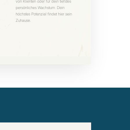
von Klienten oder für dein tiefstes
persönliches Wachstum. Dein
höchstes Potenzial findet hier sein
Zuhause.