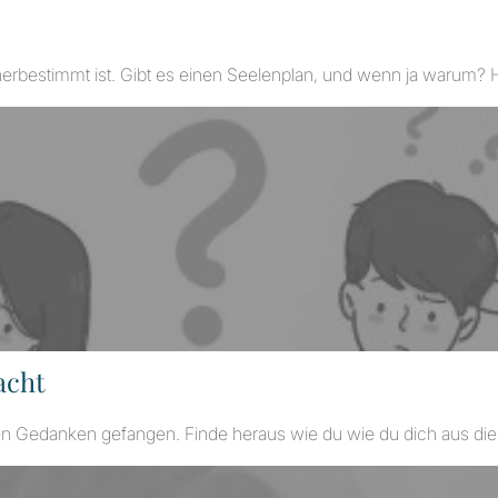
erbestimmt ist. Gibt es einen Seelenplan, und wenn ja warum? Hi
acht
ven Gedanken gefangen. Finde heraus wie du wie du dich aus diese