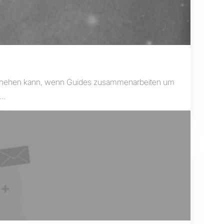
geschehen kann, wenn Guides zusammenarbeiten um
r…