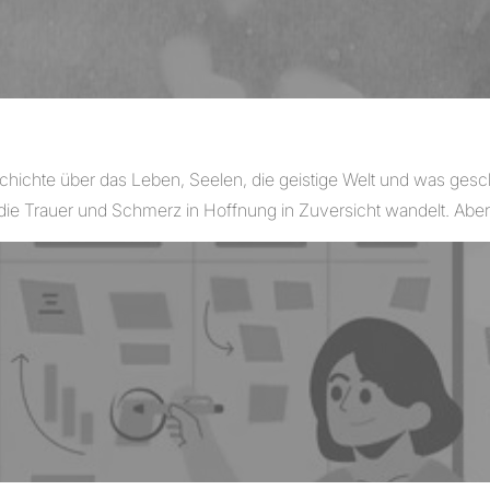
eschichte über das Leben, Seelen, die geistige Welt und was 
die Trauer und Schmerz in Hoffnung in Zuversicht wandelt. Abe