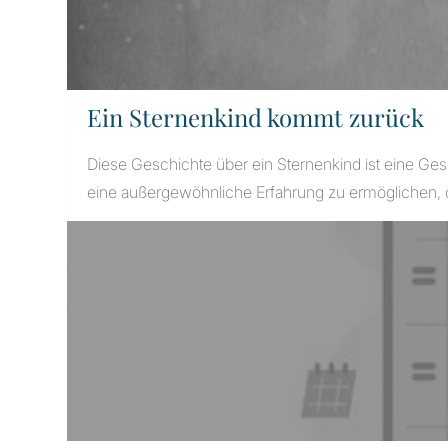
Ein Sternenkind kommt zurück
Diese Geschichte über ein Sternenkind ist eine G
eine außergewöhnliche Erfahrung zu ermöglichen, 