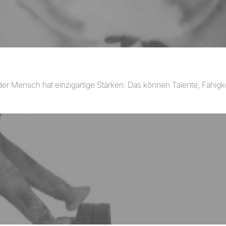
der Mensch hat einzigartige Stärken. Das können Talente, Fähigk