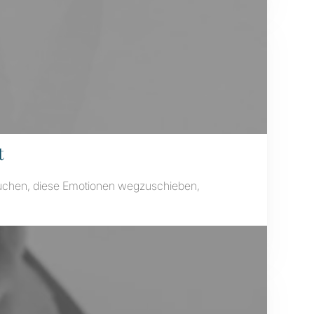
t
versuchen, diese Emotionen wegzuschieben,