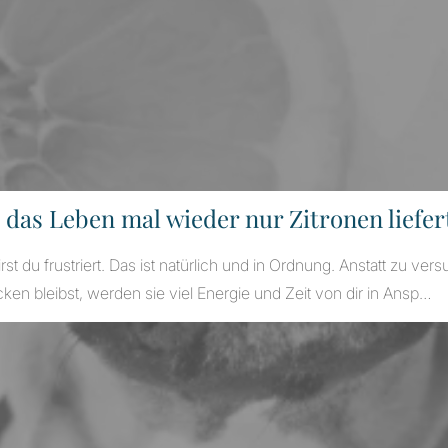
 das Leben mal wieder nur Zitronen liefer
st du frustriert. Das ist natürlich und in Ordnung. Anstatt zu 
cken bleibst, werden sie viel Energie und Zeit von dir in Ansp…