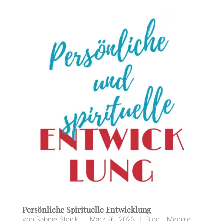
Persönliche Spirituelle Entwicklung
von
Sabine Stoick
März 26, 2023
Blog
,
Mediale
|
|