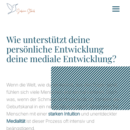
Wie unterstützt deine
persönliche Entwicklung
deine mediale Entwicklung?
Wenn die Welt, wie du sie kennst, aus den Fugen gerät,
fühlen sich viele Menschen erst einmal verloren. Doch
was, wenn der Schmerz nicht das Ende ist, sondern der
Geburtskanal in ein neues Bewusstsein? Besonders für
Menschen mit einer
starken Intuition
und unentdeckter
Medialität
ist dieser Prozess oft intensiv und
beängstigend.