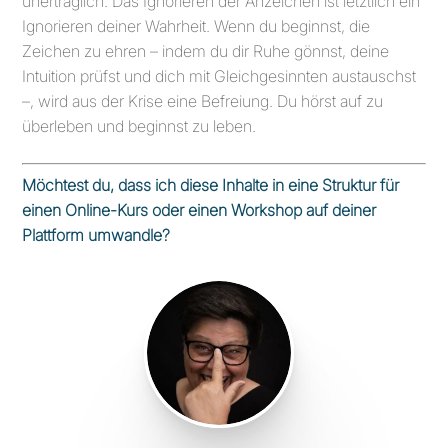
unerträglich. Das Ignorieren der Anzeichen ist letztlich ein
Ignorieren deiner Wahrheit. Wenn du beginnst, die
Zeichen zu ehren – indem du dir Ruhe gönnst, deine
Intuition prüfst und dich mit Gleichgesinnten austauschst
–, wird aus der Krise eine Befreiung. Du hörst auf zu
überleben und beginnst zu leben.
Möchtest du, dass ich diese Inhalte in eine Struktur für
einen Online-Kurs oder einen Workshop auf deiner
Plattform umwandle?