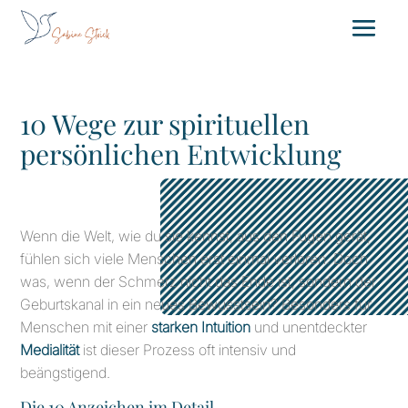
10 Wege zur spirituellen
persönlichen Entwicklung
Wenn die Welt, wie du sie kennst, aus den Fugen gerät,
fühlen sich viele Menschen erst einmal verloren. Doch
was, wenn der Schmerz nicht das Ende ist, sondern der
Geburtskanal in ein neues Bewusstsein? Besonders für
Menschen mit einer
starken Intuition
und unentdeckter
Medialität
ist dieser Prozess oft intensiv und
beängstigend.
Die 10 Anzeichen im Detail