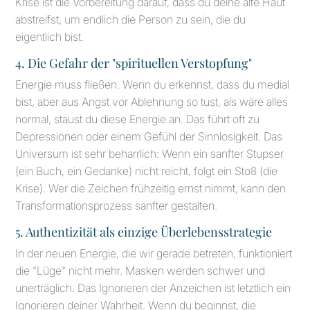
Krise ist die Vorbereitung darauf, dass du deine alte Haut
abstreifst, um endlich die Person zu sein, die du
eigentlich bist.
4. Die Gefahr der "spirituellen Verstopfung"
Energie muss fließen. Wenn du erkennst, dass du medial
bist, aber aus Angst vor Ablehnung so tust, als wäre alles
normal, staust du diese Energie an. Das führt oft zu
Depressionen oder einem Gefühl der Sinnlosigkeit. Das
Universum ist sehr beharrlich: Wenn ein sanfter Stupser
(ein Buch, ein Gedanke) nicht reicht, folgt ein Stoß (die
Krise). Wer die Zeichen frühzeitig ernst nimmt, kann den
Transformationsprozess sanfter gestalten.
5. Authentizität als einzige Überlebensstrategie
In der neuen Energie, die wir gerade betreten, funktioniert
die "Lüge" nicht mehr. Masken werden schwer und
unerträglich. Das Ignorieren der Anzeichen ist letztlich ein
Ignorieren deiner Wahrheit. Wenn du beginnst, die