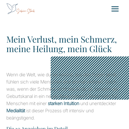
Mein Verlust, mein Schmerz,
meine Heilung, mein Glück
Wenn die Welt, wie du sie kennst, aus den Fugen gerät,
fühlen sich viele Menschen erst einmal verloren. Doch
was, wenn der Schmerz nicht das Ende ist, sondern der
Geburtskanal in ein neues Bewusstsein? Besonders für
Menschen mit einer
starken Intuition
und unentdeckter
Medialität
ist dieser Prozess oft intensiv und
beängstigend.
Die 10 Anzeichen im Detail