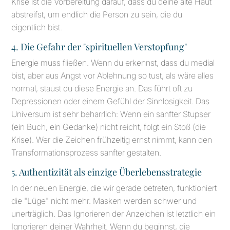
Krise ist die Vorbereitung darauf, dass du deine alte Haut
abstreifst, um endlich die Person zu sein, die du
eigentlich bist.
4. Die Gefahr der "spirituellen Verstopfung"
Energie muss fließen. Wenn du erkennst, dass du medial
bist, aber aus Angst vor Ablehnung so tust, als wäre alles
normal, staust du diese Energie an. Das führt oft zu
Depressionen oder einem Gefühl der Sinnlosigkeit. Das
Universum ist sehr beharrlich: Wenn ein sanfter Stupser
(ein Buch, ein Gedanke) nicht reicht, folgt ein Stoß (die
Krise). Wer die Zeichen frühzeitig ernst nimmt, kann den
Transformationsprozess sanfter gestalten.
5. Authentizität als einzige Überlebensstrategie
In der neuen Energie, die wir gerade betreten, funktioniert
die "Lüge" nicht mehr. Masken werden schwer und
unerträglich. Das Ignorieren der Anzeichen ist letztlich ein
Ignorieren deiner Wahrheit. Wenn du beginnst, die