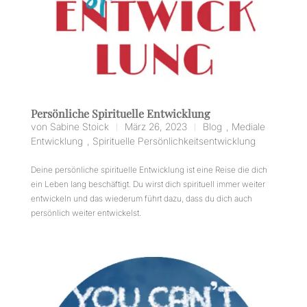
Persönliche Spirituelle Entwicklung
von
Sabine Stoick
März 26, 2023
Blog
,
Mediale
|
|
Entwicklung
,
Spirituelle Persönlichkeitsentwicklung
Deine persönliche spirituelle Entwicklung ist eine Reise die dich
ein Leben lang beschäftigt. Du wirst dich spirituell immer weiter
entwickeln und das wiederum führt dazu, dass du dich auch
persönlich weiter entwickelst.