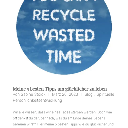
Meine 5 besten Tipps um glücklicher zu leben
von
Sabine Stoick
März 26, 2023
Blog
,
Spirituelle
|
|
Persönlichkeitsentwicklung
Wir alle wissen, dass wir eines Tages sterben werden. Doch wie
oft denkst du darüber nach, was du am Ende deines Lebens
bereuen wirst? Hier meine 5 besten Tipps wie du glücklicher und