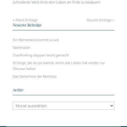
zufriedener lebst ohne dein Leben am Ende zu bedauern
« Ältere Einträge
Neuere Einträge »
Neueste Beiträge
Ein Sternenkind kommt zurück
Seelenplan
Overthinking stoppen leicht gemacht
10 Dinge, die du tun kannst, wenn das Leben mal wieder nur
Zitronen liefert
Das Geheimnis der Resilienz
Archiv
Archiv